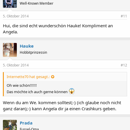
Well-Known Member
5. Oktober 2014
#11
Hui, die sind echt wunderschön Hauke! Kompliment an
Angela.
Hauke
Hobbitprinzessin
5. Oktober 2014
#12
Internette70 hat gesagt.:
Oh wie schön!!!!!!
Das möchte ich auch gerne können
Wenn du am We. kommen solltest;-) (ich glaube noch nicht
ganz daran);-) kann Angela dir ja einen Crashkurs geben.
Prada
Fussel-Oma