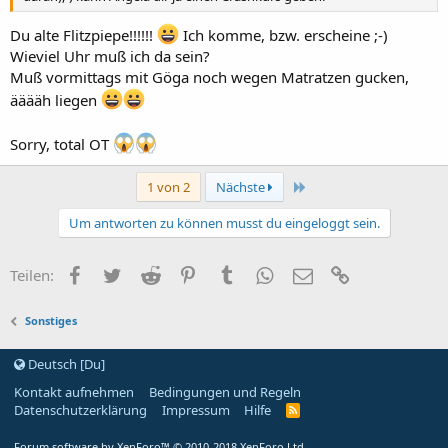
Du alte Flitzpiepe!!!!!!
Ich komme, bzw. erscheine ;-)
Wieviel Uhr muß ich da sein?
Muß vormittags mit Göga noch wegen Matratzen gucken,
ääääh liegen
Sorry, total OT
Letzte
1 von 2
Nächste
Um antworten zu können musst du eingeloggt sein.
Facebook
Zwitschern
Reddit
Pinterest
Tumblr
WhatsApp
E-Mail
Link
Teilen:
Sonstiges
Deutsch [Du]
Kontakt aufnehmen
Bedingungen und Regeln
Datenschutzerklärung
Impressum
Hilfe
R
S
S
Forum software by XenForo™
© 2010-2018 XenForo Ltd.