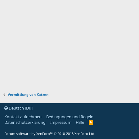
Vermittlung von Katzen
Deutsch [Du]
Kontakt aufnehmen
Bedingungen und Regeln
Datenschutzerklärung
Impressum
Hilfe
R
S
S
Forum software by XenForo™
© 2010-2018 XenForo Ltd.