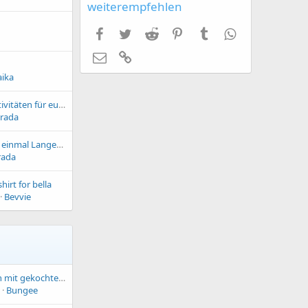
weiterempfehlen
Facebook
Zwitschern
Reddit
Pinterest
Tumblr
WhatsApp
E-Mail
Link
aika
Sabine hier sind Aktivitäten für euch
rada
Falls ihr Hundefans einmal Langeweile verspürt
rada
hirt for bella
Bevvie
Katze ausschließlich mit gekochtem Huhn ernähren?
Bungee