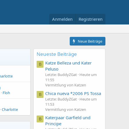
Anmelden
Registrieren
Neue Beiträge
Neueste Beiträge
Katze Belleza und Kater
B
Peluso
Letzte: BuddyZGat
Heute um
harlotte
11:55
Vermittlung von Katzen
g
Floh
Chica nueva *2006 PS Tossa
B
Letzte: BuddyZGat
Heute um
11:53
Vermittlung von Katzen
Charlotte
Katerpaar Garfield und
B
Principe