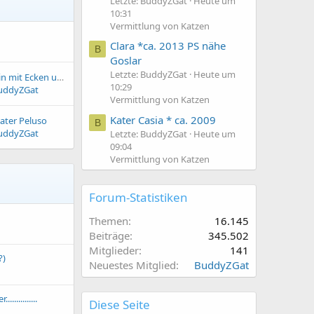
Letzte: BuddyZGat
Heute um
10:31
Vermittlung von Katzen
Clara *ca. 2013 PS nähe
B
Goslar
Letzte: BuddyZGat
Heute um
Rosi, taube Pointerin mit Ecken und Kanten....
10:29
uddyZGat
Vermittlung von Katzen
Kater Casia * ca. 2009
Kater Peluso
B
uddyZGat
Letzte: BuddyZGat
Heute um
09:04
Vermittlung von Katzen
Forum-Statistiken
Themen
16.145
Beiträge
345.502
Mitglieder
141
?)
Neuestes Mitglied
BuddyZGat
............
Diese Seite