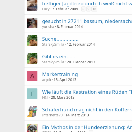
heftiger Jagdtrieb und ich weiß nicht w
Lucy
7. Februar 2009
8
9
10
gesucht in 27211 bassum, niedersac
yurisha
8. Februar 2014
Suche...............
StarskySmilla
12. Februar 2014
Gibt es ein......
StarskySmilla
20. Oktober 2013
Markertraining
A
anjoli
18. April 2013
Wie läuft die Kastration eines Rüden 
F
F&T
28. März 2013
Schäferhund mag nicht in den Koffer
Internette70
14. März 2013
Ein Mythos in der Hundeerziehung: An