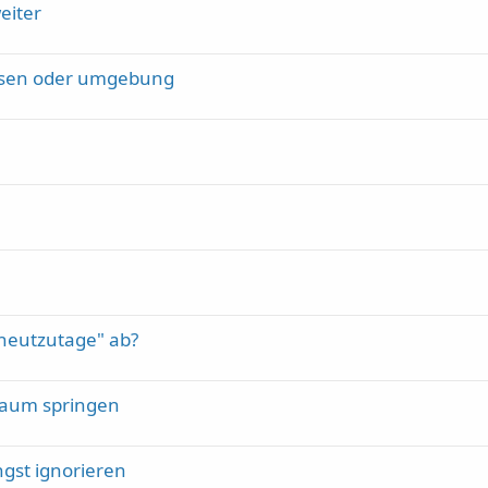
eiter
hsen oder umgebung
"heutzutage" ab?
raum springen
gst ignorieren