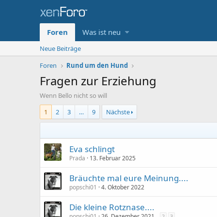
Foren
Was ist neu
Neue Beiträge
Foren
Rund um den Hund
Fragen zur Erziehung
Wenn Bello nicht so will
1
2
3
…
9
Nächste
Eva schlingt
Prada
13. Februar 2025
Bräuchte mal eure Meinung....
popschi01
4. Oktober 2022
Die kleine Rotznase....
popschi01
26. Dezember 2021
2
3