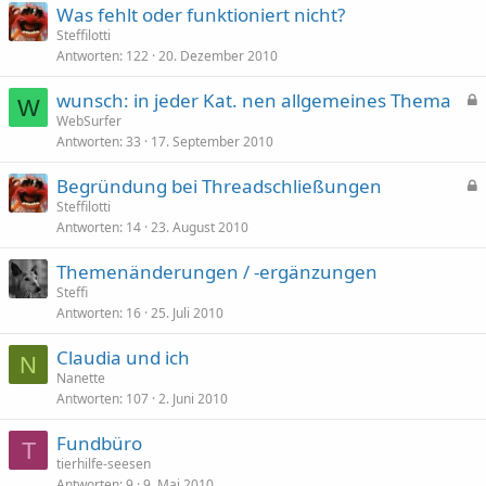
Was fehlt oder funktioniert nicht?
Steffilotti
Antworten
122
20. Dezember 2010
wunsch: in jeder Kat. nen allgemeines Thema
W
e
WebSurfer
Antworten
33
17. September 2010
s
p
Begründung bei Threadschließungen
e
e
Steffilotti
r
Antworten
14
23. August 2010
s
r
p
t
Themenänderungen / -ergänzungen
e
Steffi
r
Antworten
16
25. Juli 2010
r
t
Claudia und ich
N
Nanette
Antworten
107
2. Juni 2010
Fundbüro
T
tierhilfe-seesen
Antworten
9
9. Mai 2010