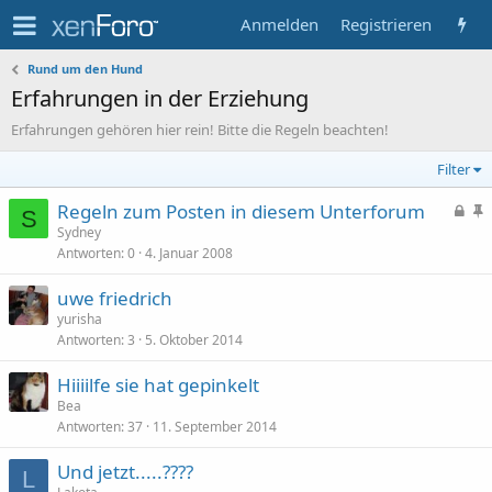
Anmelden
Registrieren
Rund um den Hund
Erfahrungen in der Erziehung
Erfahrungen gehören hier rein! Bitte die Regeln beachten!
Filter
G
S
Regeln zum Posten in diesem Unterforum
S
e
t
Sydney
Antworten
0
4. Januar 2008
s
i
p
c
uwe friedrich
e
k
yurisha
r
y
Antworten
3
5. Oktober 2014
r
t
Hiiiilfe sie hat gepinkelt
Bea
Antworten
37
11. September 2014
Und jetzt.....????
L