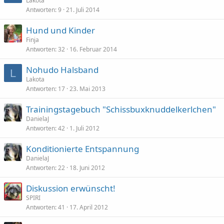
Lakota
Antworten
9
21. Juli 2014
Hund und Kinder
Finja
Antworten
32
16. Februar 2014
Nohudo Halsband
L
Lakota
Antworten
17
23. Mai 2013
Trainingstagebuch "Schissbuxknuddelkerlchen"
DanielaJ
Antworten
42
1. Juli 2012
Konditionierte Entspannung
DanielaJ
Antworten
22
18. Juni 2012
Diskussion erwünscht!
SPIRI
Antworten
41
17. April 2012