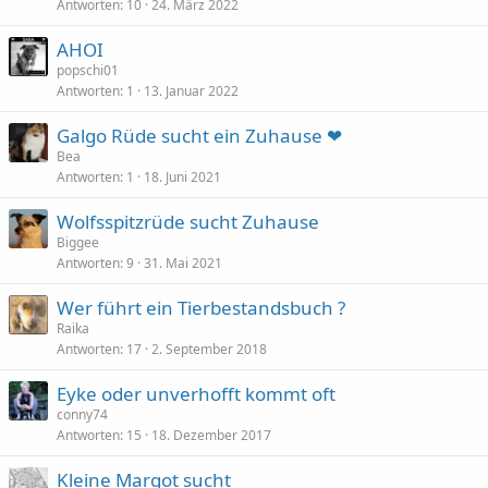
Antworten
10
24. März 2022
AHOI
popschi01
Antworten
1
13. Januar 2022
Galgo Rüde sucht ein Zuhause ❤
Bea
Antworten
1
18. Juni 2021
Wolfsspitzrüde sucht Zuhause
Biggee
Antworten
9
31. Mai 2021
Wer führt ein Tierbestandsbuch ?
Raika
Antworten
17
2. September 2018
Eyke oder unverhofft kommt oft
conny74
Antworten
15
18. Dezember 2017
Kleine Margot sucht