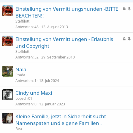
G
S
Einstellung von Vermittlungshunden -BITTE
e
t
BEACHTEN!!
s
i
Steffilotti
p
c
Antworten
48
13. August 2013
e
k
G
S
Einstellung von Vermittlungen - Erlaubnis
r
y
e
t
und Copyright
r
s
i
t
Steffilotti
p
c
Antworten
52
29. September 2010
e
k
Nala
r
y
Prada
r
Antworten
1
18. Juli 2024
t
Cindy und Maxi
popschi01
Antworten
0
12. Januar 2023
Kleine Familie, jetzt in Sicherheit sucht
Namenspaten und eigene Familien .
Bea