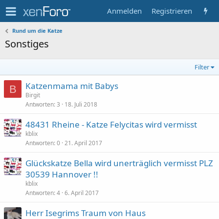
Anmelden
Registrieren
Rund um die Katze
Sonstiges
Filter
Katzenmama mit Babys
B
Birgit
Antworten
3
18. Juli 2018
48431 Rheine - Katze Felycitas wird vermisst
kblix
Antworten
0
21. April 2017
Glückskatze Bella wird unerträglich vermisst PLZ
30539 Hannover !!
kblix
Antworten
4
6. April 2017
Herr Isegrims Traum von Haus