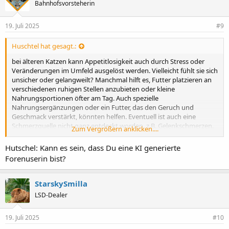
Bahnhofsvorsteherin
19. Juli 2025
#9
Huschtel hat gesagt.:
bei älteren Katzen kann Appetitlosigkeit auch durch Stress oder
Veränderungen im Umfeld ausgelöst werden. Vielleicht fühlt sie sich
unsicher oder gelangweilt? Manchmal hilft es, Futter platzieren an
verschiedenen ruhigen Stellen anzubieten oder kleine
Nahrungsportionen öfter am Tag. Auch spezielle
Nahrungsergänzungen oder ein Futter, das den Geruch und
Geschmack verstärkt, könnten helfen. Eventuell ist auch eine
Schmerzquelle nicht ganz entdeckt worden, z.B. Gelenkschmerzen.
Zum Vergrößern anklicken....
Eine zweite tierärztliche Meinung oder ein Verhaltensexperte
könnte zusätzliche Hinweise geben.
Hutschel: Kann es sein, dass Du eine KI generierte
Forenuserin bist?
StarskySmilla
LSD-Dealer
19. Juli 2025
#10