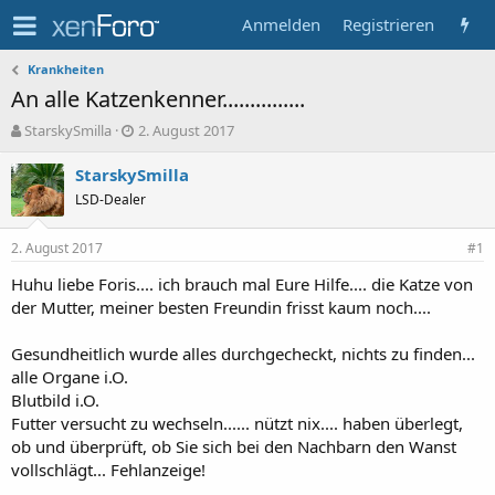
Anmelden
Registrieren
Krankheiten
An alle Katzenkenner...............
T
B
StarskySmilla
2. August 2017
h
e
e
g
StarskySmilla
m
i
LSD-Dealer
e
n
n
n
2. August 2017
s
d
#1
t
a
Huhu liebe Foris.... ich brauch mal Eure Hilfe.... die Katze von
a
t
der Mutter, meiner besten Freundin frisst kaum noch....
r
u
t
m
e
Gesundheitlich wurde alles durchgecheckt, nichts zu finden...
r
alle Organe i.O.
Blutbild i.O.
Futter versucht zu wechseln...... nützt nix.... haben überlegt,
ob und überprüft, ob Sie sich bei den Nachbarn den Wanst
vollschlägt... Fehlanzeige!