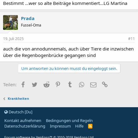
Bestimmt ...wer so alte Beiträge kommentiert...LG Martina
Prada
Fussel-Oma
19. Juli 2025
#11
auch die von annodunnemals, auch über Tiere die inzwischen
über die Regenbogenbrücke gegangen sind
Um antworten zu können musst du eingeloggt sein.
Facebook
Zwitschern
Reddit
Pinterest
Tumblr
WhatsApp
E-Mail
Link
Teilen:
Krankheiten
Deutsch [Du]
Kontakt aufnehmen
Bedingungen und Regeln
Datenschutzerklärung
Impressum
Hilfe
R
S
S
Forum software by XenForo™
© 2010-2018 XenForo Ltd.