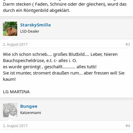
Darm stecken ( Faden, Schnüre oder der gleichen), wurd das
durch ein Röntgenbild abgeklärt.
StarskySmilla
LSD-Dealer
2. August 2017
#3
Wie ich schon schrieb.... großes Blutbild.... Leber, Nieren
Bauchspeicheldrüse, e.t. c- alles i. O.
es wurde geröntgt , geschallt........... alles tutti!
Sie ist munter, stromert draußen rum... aber fressen will Sie
kaum!
LG MARTINA
Bungee
Katzenmami
2. August 2017
#4