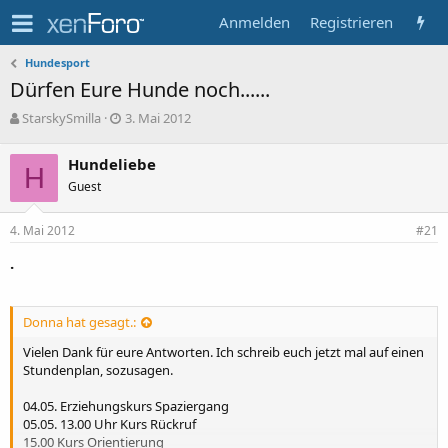
Anmelden
Registrieren
Hundesport
Dürfen Eure Hunde noch......
T
B
StarskySmilla
3. Mai 2012
h
e
e
g
Hundeliebe
m
H
i
Guest
e
n
n
n
s
d
4. Mai 2012
#21
t
a
a
t
.
r
u
t
m
e
Donna hat gesagt.:
r
Vielen Dank für eure Antworten. Ich schreib euch jetzt mal auf einen
Stundenplan, sozusagen.
04.05. Erziehungskurs Spaziergang
05.05. 13.00 Uhr Kurs Rückruf
15.00 Kurs Orientierung