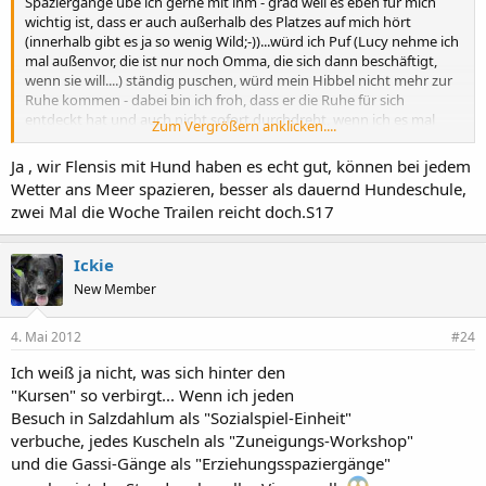
Spaziergänge übe ich gerne mit ihm - grad weil es eben für mich
wichtig ist, dass er auch außerhalb des Platzes auf mich hört
(innerhalb gibt es ja so wenig Wild;-))...würd ich Puf (Lucy nehme ich
mal außenvor, die ist nur noch Omma, die sich dann beschäftigt,
wenn sie will....) ständig puschen, würd mein Hibbel nicht mehr zur
Ruhe kommen - dabei bin ich froh, dass er die Ruhe für sich
entdeckt hat und auch nicht sofort durchdreht, wenn ich es mal
Zum Vergrößern anklicken....
nicht schaffe, ihn zu bespaßen
Ja , wir Flensis mit Hund haben es echt gut, können bei jedem
Aber genauso haben wir unsere Tage, wo wir Hund Hund sein
Wetter ans Meer spazieren, besser als dauernd Hundeschule,
lassen - wir üben nicht verbissen, aber konsequent, ich mache gern
zwei Mal die Woche Trailen reicht doch.S17
mal ein Seminar mit, aber bitte nicht täglich oder wöchentlich,
sondern dann,wenn das Seminar interessant ist (was hier oben
nicht so häufig ist...)
Ickie
New Member
Ich liebe die Nachmittage, wo wir an der Steilküste unterwegs sind
und die Seele baumeln lassen oder unsere Spiegelei-Tage (da liegen
die Hunde halt rum, wie Spiegeleier in der Pfanne*g).....und mal
4. Mai 2012
#24
ehrlich, ich hab gar nicht die Zeit, dass ich ständig was mit den
Ich weiß ja nicht, was sich hinter den
Hunden machen könnte, da ich noch Kinder, Job, Haushalt und
auch einen Mann habe, die ich sonst wohl kaum unter einen Hut
"Kursen" so verbirgt... Wenn ich jeden
bringen würde
Besuch in Salzdahlum als "Sozialspiel-Einheit"
verbuche, jedes Kuscheln als "Zuneigungs-Workshop"
und die Gassi-Gänge als "Erziehungsspaziergänge"