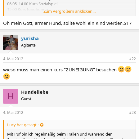
06.05. 14.00 Kurs Sozialspiel
15.00 Kurs Junghunde
Zum Vergrößern anklicken....
09.05 Erziehungskurs Spaziergang
11.05. Kurs Orientierung
Oh mein Gott, armer Hund, sollte wohl ein Kind werden.S17
16.05. 17.00 Uhr Spaziergang Erziehung
18.00 Uhr Kurs Zuneigung
yurisha
Der Hund ist ein halbes Jahr alt und eine französische Bulldogge!?
Agitante
Sorry, bin ich jetzt falsch, oder was?????
4. Mai 2012
#22
Liebe Grüße Donna
wieso muss man einen kurs "ZUNEIGUNG" besuchen
Hundeliebe
H
Guest
4. Mai 2012
#23
Lucy hat gesagt.:
Mit Puf bin ich regelmäßig beim Trailen und während der