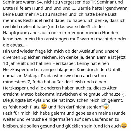
Seminare waren S4, nicht zu vergessen das TK Seminar und
Erste Hilfe am Hund und und und..... Barnie hatte irgendwann
keine Lust mehr AGI zu machen und ich hatte keine Lust
mehr das Restrudel nicht dabei zu haben. Ich denke, dass ich
reichlich gelernt habe (und das war schließlich der
Hauptgrund) aber auch noch immer von meinen Hunden
lerne bzw. mein Hirn anstrengen muß warum macht der oder
die etwas....
Hin und wieder frage ich mich ob der Auslauf und unsere
diversen Spielchen reichen, ich denke ja, denn Barnie ist jetzt
10 Jahre alt und hat nen Herzkasper, Lenny hat einen
Herzkasper und ein angeschlagenes Knie durch den Unfall
damals in Malaga, Prada ist inzwischen auch schon
mindestens 7, India hat außer der Leish noch einen
Herzkasper und alle anderen haben auch ca. dieses Alter
erreicht. Mateo bekommt inzwischen eine graue Schnauze;-).
Die Jüngste ist Ayla und sie hat inzwischen reichlich gelernt,
es fehlt noch Platz
und "ich darf nicht stehlen"
.
Fazit für mich, ich habe gelernt und gebe es an meine Hunde
weiter und versuche einigermaßen auf dem Laufenden zu
bleiben, sie sollen gesund und glücklich sein (und ich auch