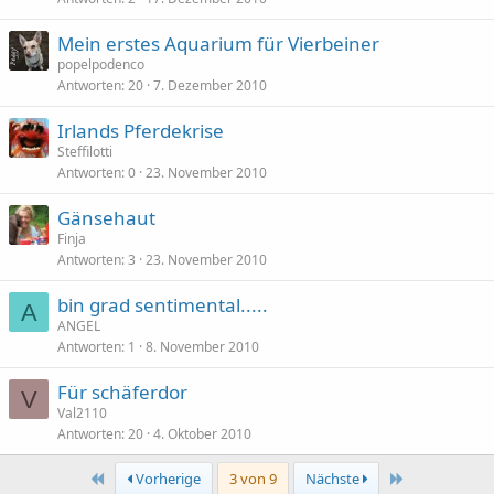
Mein erstes Aquarium für Vierbeiner
popelpodenco
Antworten
20
7. Dezember 2010
Irlands Pferdekrise
Steffilotti
Antworten
0
23. November 2010
Gänsehaut
Finja
Antworten
3
23. November 2010
bin grad sentimental.....
A
ANGEL
Antworten
1
8. November 2010
Für schäferdor
V
Val2110
Antworten
20
4. Oktober 2010
Erste
Letzte
Vorherige
3 von 9
Nächste