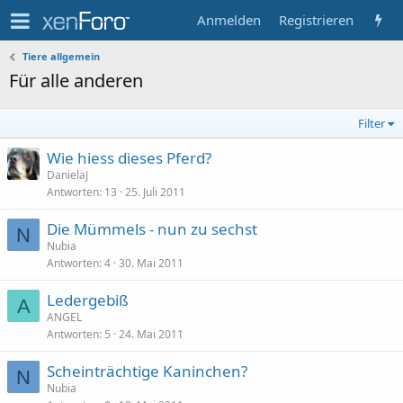
Anmelden
Registrieren
Tiere allgemein
Für alle anderen
Filter
Wie hiess dieses Pferd?
DanielaJ
Antworten
13
25. Juli 2011
Die Mümmels - nun zu sechst
N
Nubia
Antworten
4
30. Mai 2011
Ledergebiß
A
ANGEL
Antworten
5
24. Mai 2011
Scheinträchtige Kaninchen?
N
Nubia