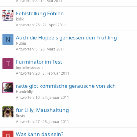
Antworten
8
13. Mai 2011
Fehlstellung Fohlen
kblix
Antworten
26
21. April 2011
Auch die Hoppels geniessen den Frühling
N
Nubia
Antworten
5
26. März 2011
Furminator im Test
T
tierhilfe-seesen
Antworten
20
8. Februar 2011
ratte gibt kommische geräusche von sich
Hundelilly
Antworten
10
24. Januar 2011
für Lilly, Maushaltung
Rusty
Antworten
27
23. Januar 2011
Was kann das sein?
B